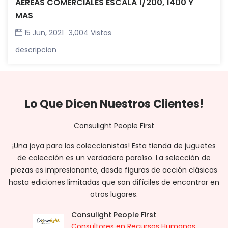
AÉREAS COMERCIALES ESCALA 1/200, 1400 Y
MAS
15 Jun, 2021
3,004 Vistas
descripcion
Lo Que Dicen Nuestros Clientes!
Consulight People First
¡Una joya para los coleccionistas! Esta tienda de juguetes
s
de colección es un verdadero paraíso. La selección de
piezas es impresionante, desde figuras de acción clásicas
as
p
hasta ediciones limitadas que son difíciles de encontrar en
en
h
otros lugares.
Consulight People First
Consultores en Recursos Humanos