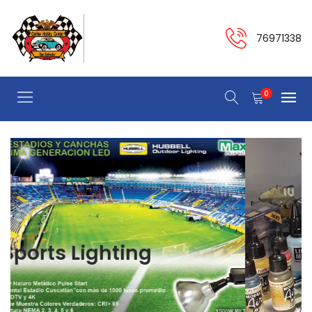
76971338
0