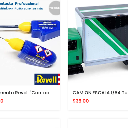
Pegamento Revell "Contacta Professional" Con Aguja - 25 G - Cemento Para Modelos Plasticos
00
$35.00