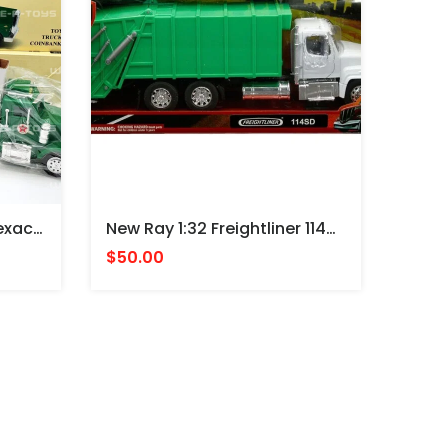
Camion A Escala 1/32 Texaco Sky Chief Gasoline Toy Truck Coin Bank #6 In A Collectible Series (pipa)
New Ray 1:32 Freightliner 114SD Garbage Truck – Utility – Long Haul Trucker CAMION DE BASURA
$50.00