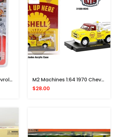
Greenlight 1:64 1967 Chevrolet C-30 Wrecker – Shell Roadside Service 24 Hour – Shell Oil Special Edition Series 1 GRUA
M2 Machines 1:64 1970 Chevrolet C60 SHELL Tow Truck – Hobby Exclusive GRUA
$28.00