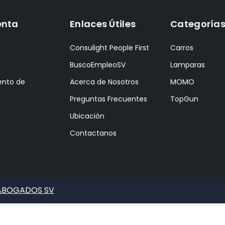
enta
Enlaces Útiles
Categoría
Consulight People First
Carros
BuscoEmpleoSV
Lamparas
ento de
Acerca de Nosotros
MOMO
Preguntas Frecuentes
TopGun
Ubicación
Contactanos
 ABOGADOS SV