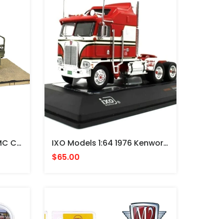
CAMION ESCALA 1/32 GMC CCKW 353 A1, Sheet Metal Closed Cab，U.S. 1st Infantry Division, LST Ship Ramp Weymouth May - FORCES
IXO Models 1:64 1976 Kenworth K100 Aerodyne Semi Truck – Red - CABEZAL
$65.00