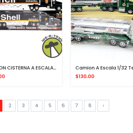
CAMION CISTERNA A ESCALA 1/64 Corgi Classics Shell Racing Transporter Diecast Vehicle (PIPA)
00
$130.00
2
3
4
5
6
7
8
›