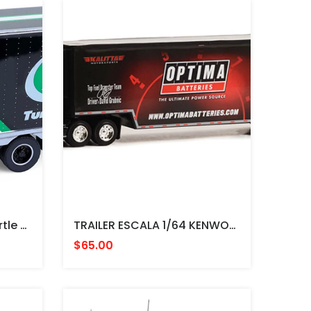
CAMION ESCALA 1/64 Turtle Wax - Camioneta International Durastar 2013 Serie Camiones H.D. 26
TRAILER ESCALA 1/64 KENWORTH T2000 METALICO - REPLICA ORIGINAL
$65.00