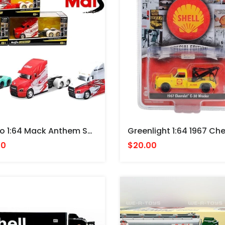
Maisto 1:64 Mack Anthem Set 3 Styles – Custom Rigs Design - CABEZAL $30 C/U
00
$20.00