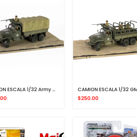
CAMION ESCALA 1/32 Army GMC CCKW-353B Cargo Truck(canvas Canopy Version) U.S. 1st Infantry Division, LST Ship Ramp, Weymouth May 1944 FORCES
.00
$250.00