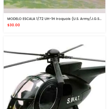
MODELO ESCALA 1/72 UH-1H Iroquois (U.S. Army/J.G.S.D.F. Utility Helicopter) - Precios Especiales
$30.00