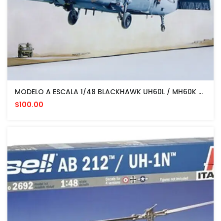
MODELO A ESCALA 1/48 BLACKHAWK UH60L / MH60K MINICRAFT
$100.00