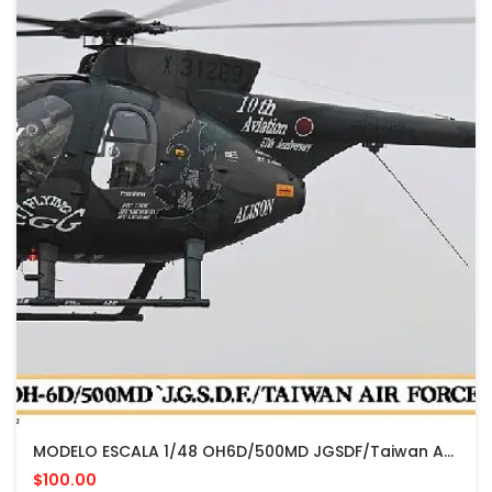
MODELO ESCALA 1/48 OH6D/500MD JGSDF/Taiwan AF Observation/Trainer Helicopter (Ltd Edition)
$100.00