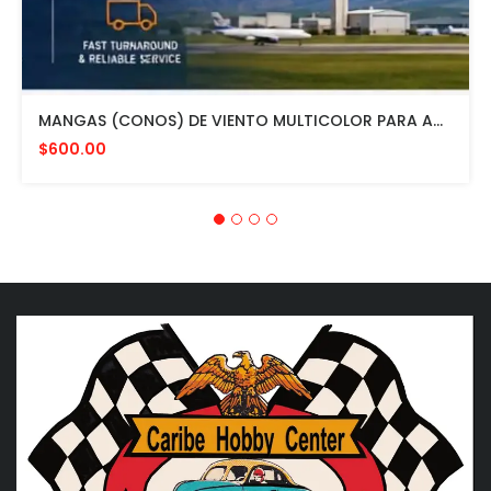
MANGAS (CONOS) DE VIENTO MULTICOLOR PARA AVIACION CON HERRAJE DE MONTAJE A POSTE FAA L807. MADE IN USA. 24" DIAMETRO
$600.00