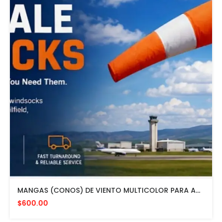
MANGAS (CONOS) DE VIENTO MULTICOLOR PARA AVIACION CON HERRAJE DE MONTAJE A POSTE FAA L807. MADE IN USA. 24" DIAMETRO
$600.00