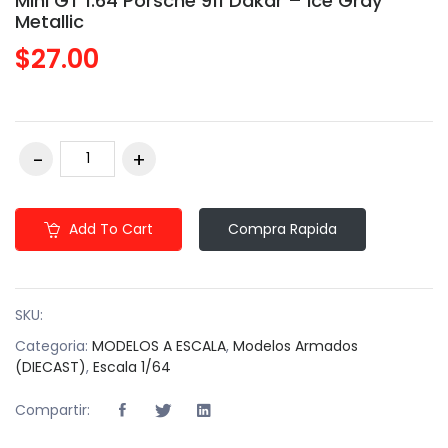
Mini GT 1:64 Porsche 911 Dakar – Ice Gray
Metallic
$27.00
Add To Cart
Compra Rapida
SKU:
Categoria:
MODELOS A ESCALA
,
Modelos Armados
(DIECAST)
,
Escala 1/64
Compartir: