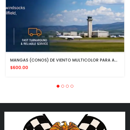
MANGAS (CONOS) DE VIENTO MULTICOLOR PARA AVIACION CON HERRAJE DE MONTAJE A POSTE FAA L807. MADE IN USA. 24" DIAMETRO
$600.00