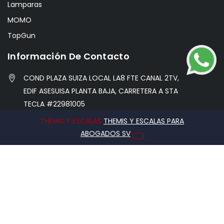
Lamparas
MOMO
TopGun
Información De Contacto
COND PLAZA SUIZA LOCAL LA8 FTE CANAL 2TV,
EDIF ASESUISA PLANTA BAJA, CARRETERA A STA
TECLA #22981005
THEMIS Y ESCALAS
THEMIS Y ESCALAS PARA
info@hobbycentersv.com
ABOGADOS SV
76971338
2026 © Caribe Hobby Center, Todos los derechos
reservados.