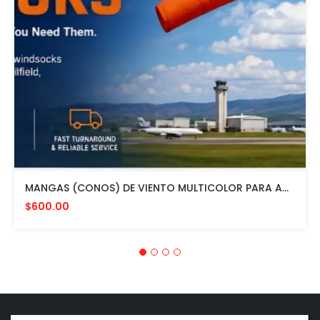
MANGAS (CONOS) DE VIENTO MULTICOLOR PARA AVIACION CON HERRAJE DE MONTAJE A POSTE FAA L807. MADE IN USA. 24" DIAMETRO
$600.00