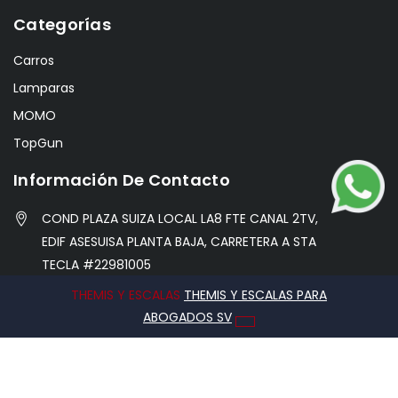
Categorías
Carros
Lamparas
MOMO
TopGun
Información De Contacto
COND PLAZA SUIZA LOCAL LA8 FTE CANAL 2TV,
EDIF ASESUISA PLANTA BAJA, CARRETERA A STA
TECLA #22981005
THEMIS Y ESCALAS
THEMIS Y ESCALAS PARA
info@hobbycentersv.com
ABOGADOS SV
76971338