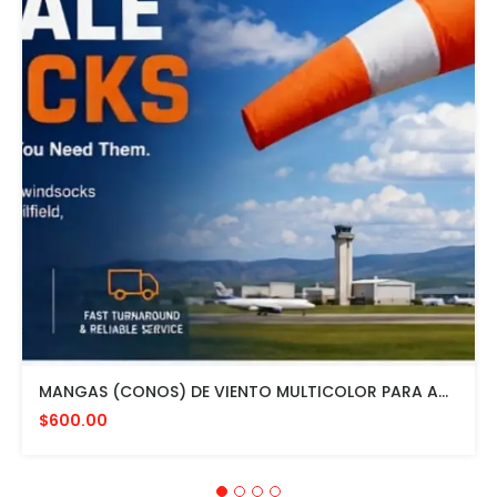
MANGAS (CONOS) DE VIENTO MULTICOLOR PARA AVIACION CON HERRAJE DE MONTAJE A POSTE FAA L807. MADE IN USA. 24" DIAMETRO
$600.00