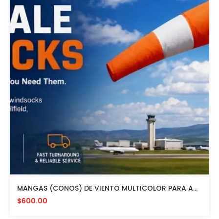
MANGAS (CONOS) DE VIENTO MULTICOLOR PARA AVIACION CON HERRAJE DE MONTAJE A POSTE FAA L807. MADE IN USA. 24" DIAMETRO
$600.00