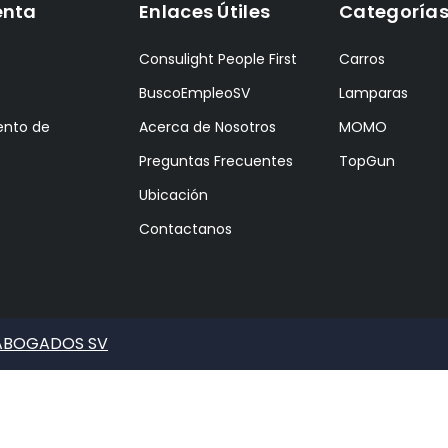
enta
Enlaces Útiles
Categoría
Consulight People First
Carros
BuscoEmpleoSV
Lamparas
ento de
Acerca de Nosotros
MOMO
Preguntas Frecuentes
TopGun
Ubicación
Contactanos
 ABOGADOS SV