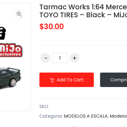
Tarmac Works 1:64 Merced
TOYO TIRES – Black – MiJo
$30.00
Add To Cart
Compra
SKU:
Categoria:
MODELOS A ESCALA
,
Modelo