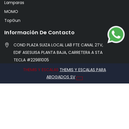
Lamparas
MOMO
TopGun
Información De Contacto
COND PLAZA SUIZA LOCAL LA8 FTE CANAL 2TV,
EDIF ASESUISA PLANTA BAJA, CARRETERA A STA
TECLA #22981005
THEMIS Y ESCALAS
THEMIS Y ESCALAS PARA
info@hobbycentersv.com
ABOGADOS SV
76971338
2026 © Caribe Hobby Center, Todos los derechos
reservados.