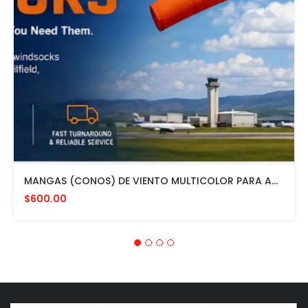
MANGAS (CONOS) DE VIENTO MULTICOLOR PARA AVIACION CON HERRAJE DE MONTAJE A POSTE FAA L807. MADE IN USA. 24" DIAMETRO
$600.00