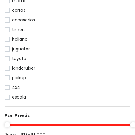
momo
carros
accesorios
timon
italiano
juguetes
toyota
landcruiser
pickup
4x4
escala
Por Precio
Precio:
$0 - $1,000