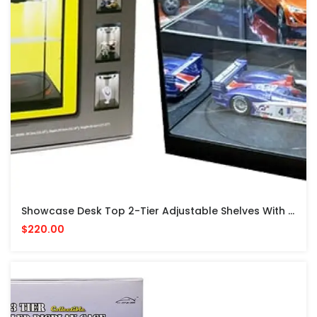
Showcase Desk Top 2-Tier Adjustable Shelves With Rotary Table & LED Lights (Black Textured Plastic) VITRINA GIRATORIA CON LUZ LED
$220.00