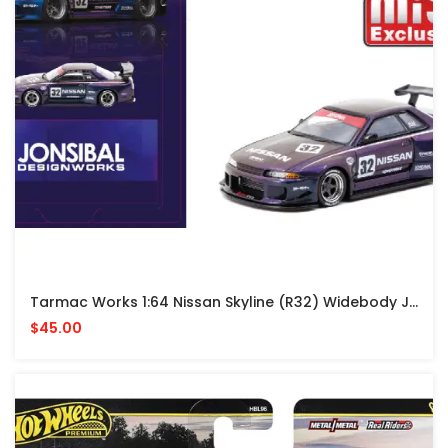
Tarmac Works 1:64 Nissan Skyline (R32) Widebody Jonsibal – Midnight Purple- MiJo Exclusives
$45.00