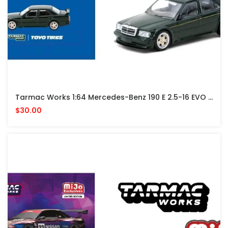
Tarmac Works 1:64 Mercedes-Benz 190 E 2.5-16 EVO 1 TOYO TIRES – Black – MiJo Exclusives Limited Edition
$30.00