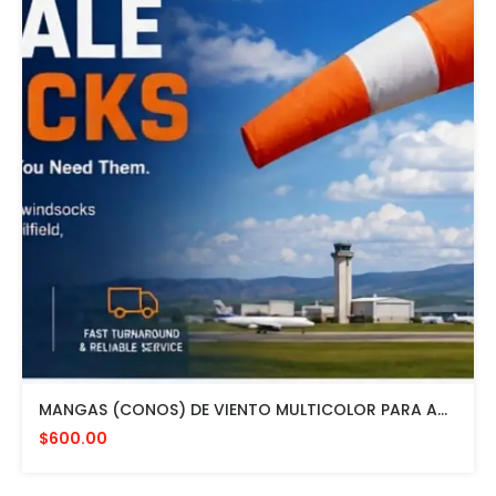
MANGAS (CONOS) DE VIENTO MULTICOLOR PARA AVIACION CON HERRAJE DE MONTAJE A POSTE FAA L807. MADE IN USA. 24" DIAMETRO
$600.00