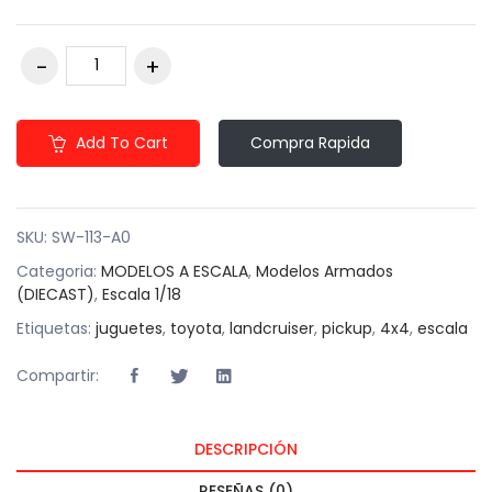
Add To Cart
Compra Rapida
SKU:
SW-113-A0
Categoria:
MODELOS A ESCALA
,
Modelos Armados
(DIECAST)
,
Escala 1/18
Etiquetas:
juguetes
,
toyota
,
landcruiser
,
pickup
,
4x4
,
escala
Compartir:
DESCRIPCIÓN
RESEÑAS (0)